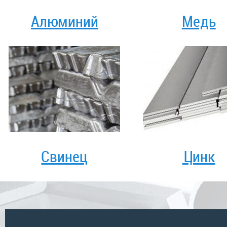
Алюминий
Медь
Свинец
Цинк