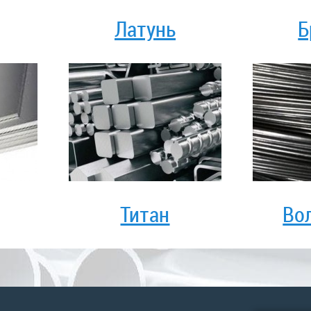
Латунь
Б
Титан
Во