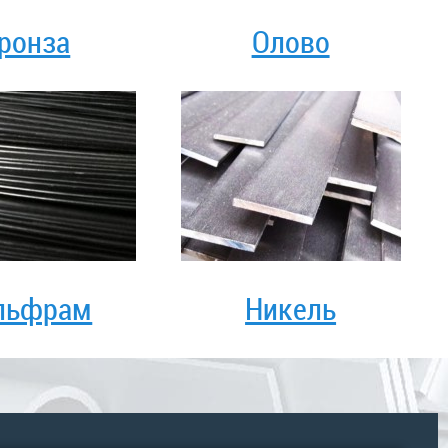
ронза
Олово
льфрам
Никель