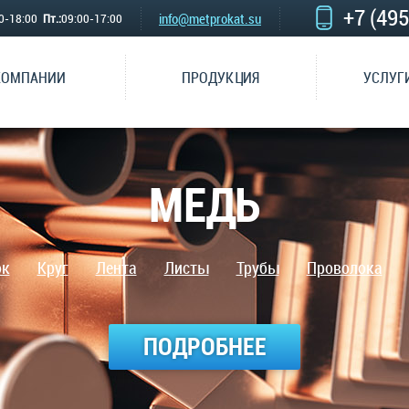
+7 (49
info@metprokat.su
00-18:00
Пт.:
09:00-17:00
КОМПАНИИ
ПРОДУКЦИЯ
УСЛУГ
МЕДЬ
ок
Круг
Лента
Листы
Трубы
Проволока
ПОДРОБНЕЕ