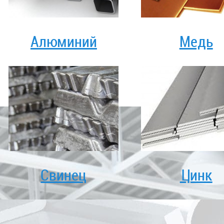
Алюминий
Медь
Свинец
Цинк