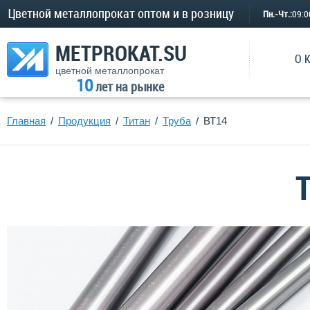
Цветной металлопрокат оптом и в розницу
Пн.-Чт.:
09:
METPROKAT.SU
О 
цветной металлопрокат
10
лет на рынке
Главная
Продукция
Титан
Труба
ВТ14