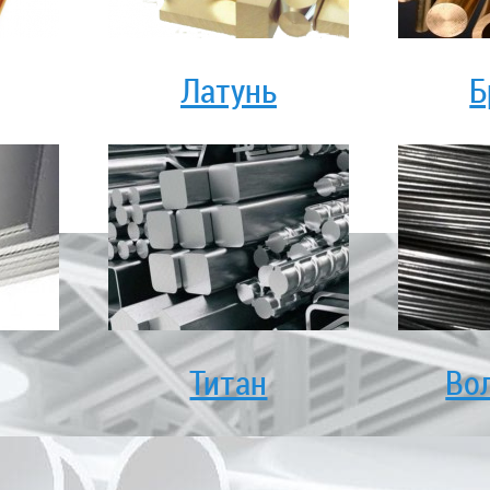
Латунь
Б
Титан
Во