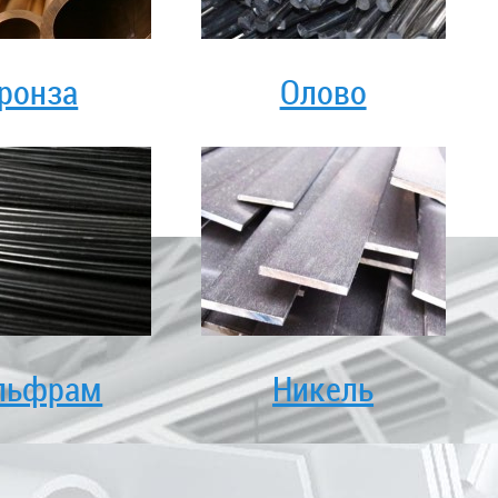
ронза
Олово
льфрам
Никель