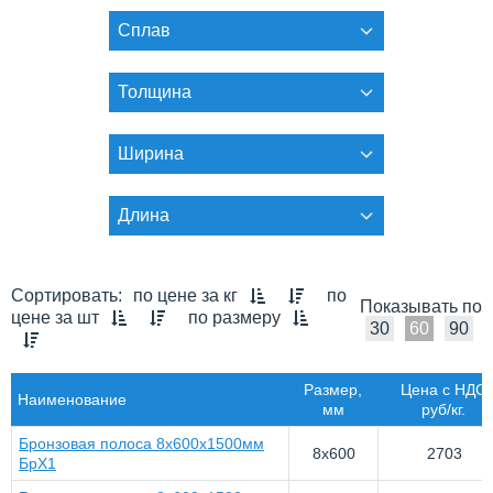
Сплав
Толщина
Ширина
Длина
Сортировать:
по цене за кг
по
Показывать по
цене за шт
по размеру
30
60
90
Размер,
Цена с НДС
Наименование
мм
руб/кг.
Бронзовая полоса 8x600х1500мм
8x600
2703
БрХ1