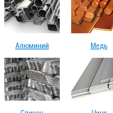
Алюминий
Медь
Свинец
Цинк