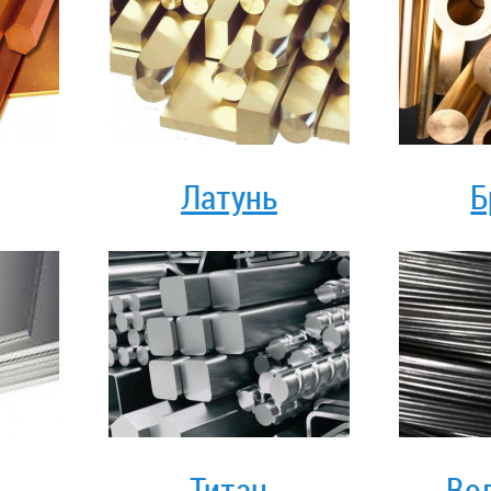
Латунь
Б
Титан
Во