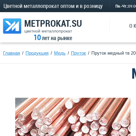
Цветной металлопрокат оптом и в розницу
Пн.-Чт.:
09:
METPROKAT.SU
О 
цветной металлопрокат
10
лет на рынке
Главная
Продукция
Медь
Пруток
Пруток медный тв 20