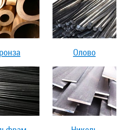
ронза
Олово
льфрам
Никель