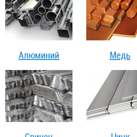
Алюминий
Медь
Свинец
Цинк