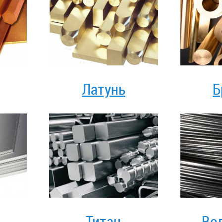
Латунь
Б
Титан
Во