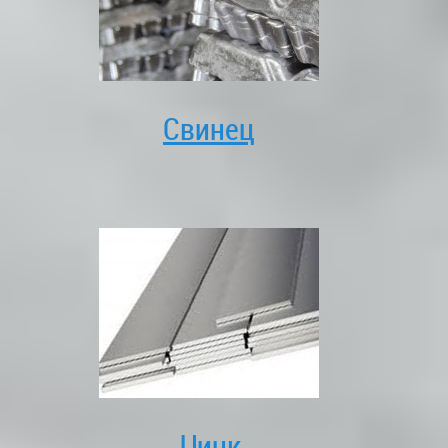
Свинец
Цинк