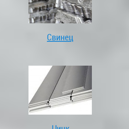
Свинец
Цинк