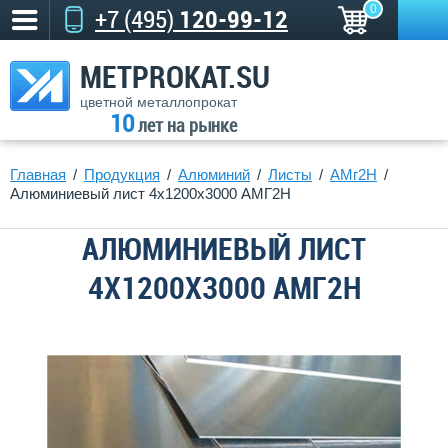
0
+7 (495)
120-99-12
METPROKAT.SU
цветной металлопрокат
10
лет на рынке
Главная
Продукция
Алюминий
Листы
АМг2Н
Алюминиевый лист 4х1200х3000 АМГ2Н
АЛЮМИНИЕВЫЙ ЛИСТ
4Х1200Х3000 АМГ2Н