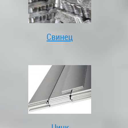
Свинец
Цинк