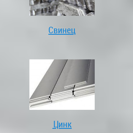
Свинец
Цинк