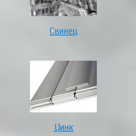
Свинец
Цинк