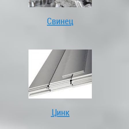
Свинец
Цинк