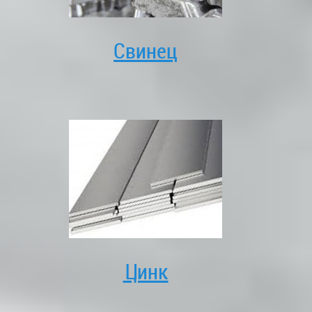
Свинец
Цинк