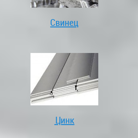
Свинец
Цинк