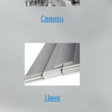
Свинец
Цинк