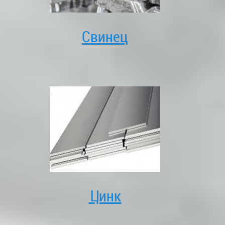
Свинец
Цинк