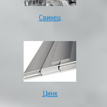
Свинец
Цинк