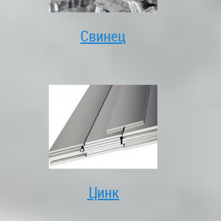
Свинец
Цинк