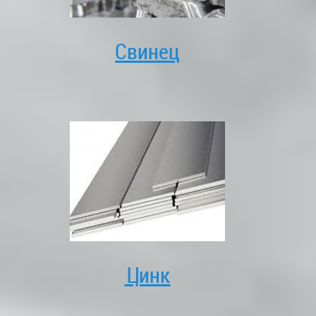
Свинец
Цинк