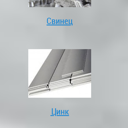
Свинец
Цинк