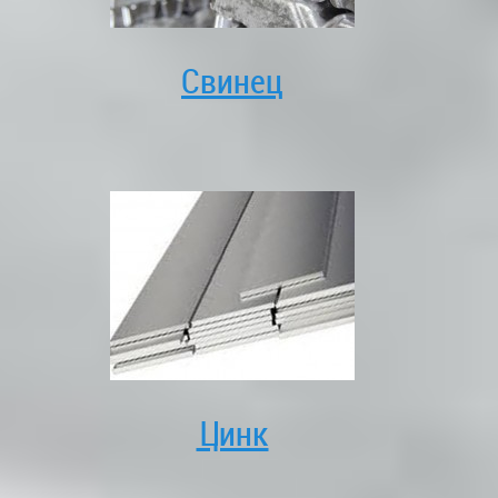
Свинец
Цинк