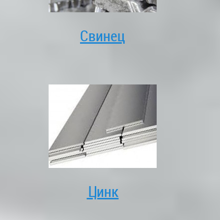
Свинец
Цинк