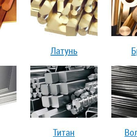
Латунь
Б
Титан
Во