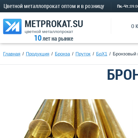
Цветной металлопрокат оптом и в розницу
Пн.-Чт.:
09:
METPROKAT.SU
О 
цветной металлопрокат
10
лет на рынке
Главная
Продукция
Бронза
Пруток
БрХ1
Бронзовый 
БРОН