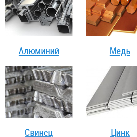
Алюминий
Медь
Свинец
Цинк