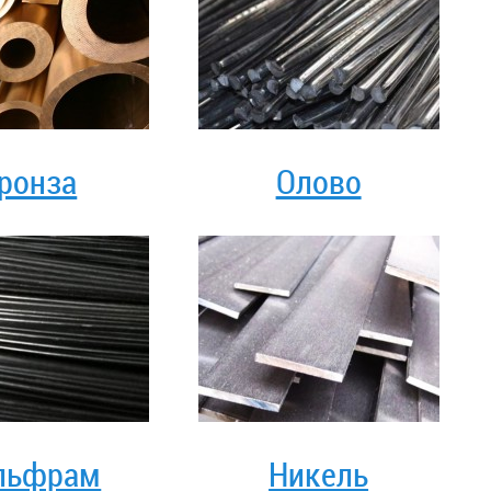
ронза
Олово
льфрам
Никель