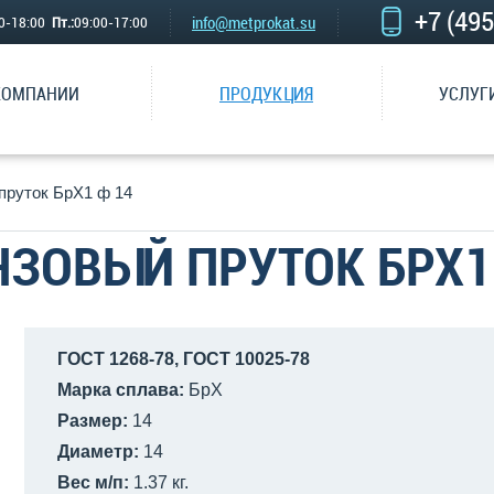
+7 (49
info@metprokat.su
00-18:00
Пт.:
09:00-17:00
КОМПАНИИ
ПРОДУКЦИЯ
УСЛУГ
пруток БрХ1 ф 14
ЗОВЫЙ ПРУТОК БРХ1
ГОСТ 1268-78, ГОСТ 10025-78
Марка сплава:
БрХ
Размер:
14
Диаметр:
14
Вес м/п:
1.37 кг.