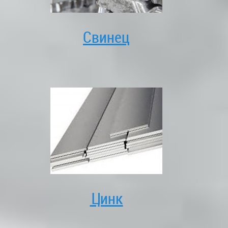
Свинец
Цинк