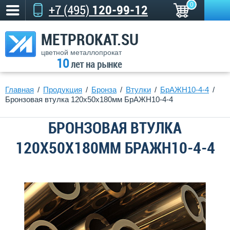
0
+7 (495)
120-99-12
METPROKAT.SU
цветной металлопрокат
10
лет на рынке
Главная
Продукция
Бронза
Втулки
БрАЖН10-4-4
Бронзовая втулка 120x50x180мм БрАЖН10-4-4
БРОНЗОВАЯ ВТУЛКА
120X50X180ММ БРАЖН10-4-4