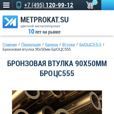
0
+7 (495)
120-99-12
METPROKAT.SU
цветной металлопрокат
10
лет на рынке
Главная
Продукция
Бронза
Втулки
БрОЦС5-5-5
Бронзовая втулка 90x50мм БрОЦС555
БРОНЗОВАЯ ВТУЛКА 90X50ММ
БРОЦС555