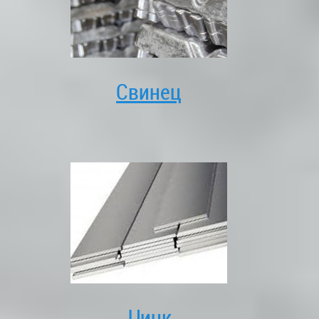
Свинец
Цинк