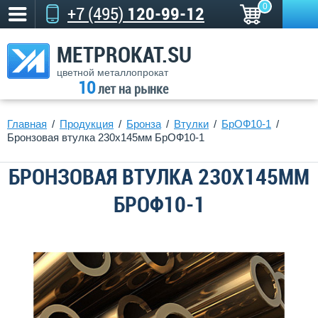
0
+7 (495)
120-99-12
METPROKAT.SU
цветной металлопрокат
10
лет на рынке
Главная
Продукция
Бронза
Втулки
БрОФ10-1
Бронзовая втулка 230x145мм БрОФ10-1
БРОНЗОВАЯ ВТУЛКА 230X145ММ
БРОФ10-1