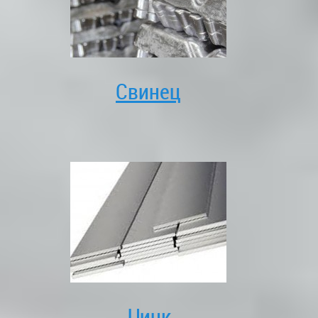
Свинец
Цинк