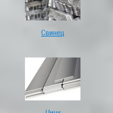
Свинец
Цинк