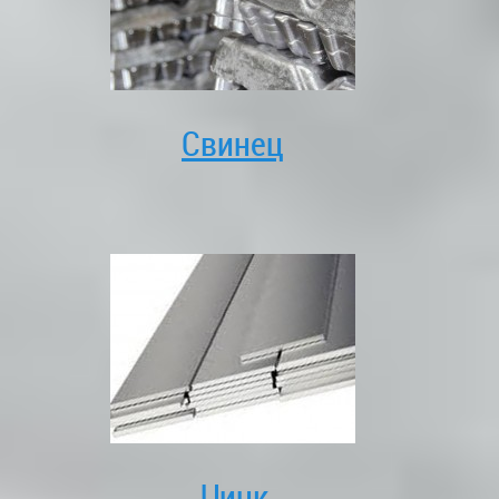
Свинец
Цинк