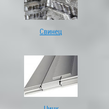
Свинец
Цинк