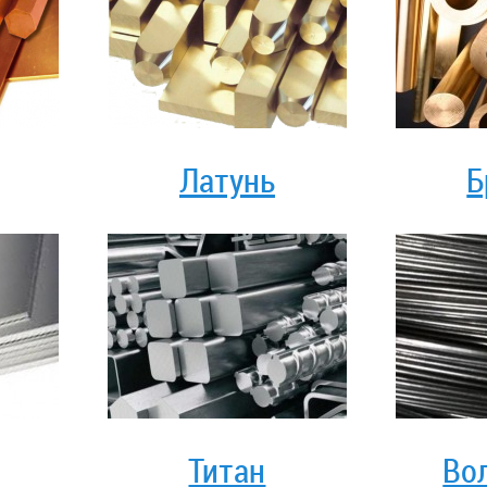
Латунь
Б
Титан
Во