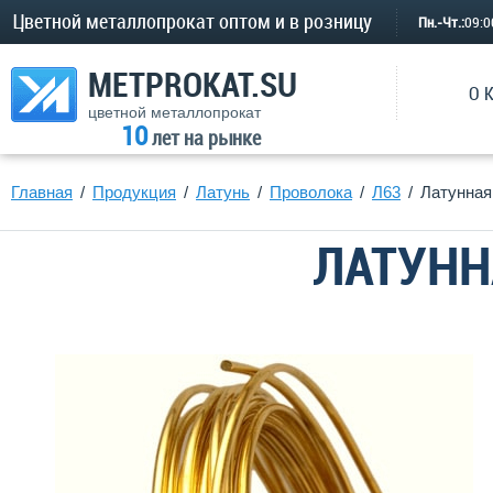
Цветной металлопрокат оптом и в розницу
Пн.-Чт.:
09:
METPROKAT.SU
О 
цветной металлопрокат
10
лет на рынке
Главная
Продукция
Латунь
Проволока
Л63
Латунная
ЛАТУНН