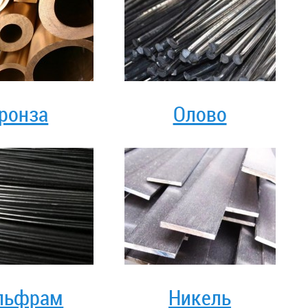
ронза
Олово
льфрам
Никель