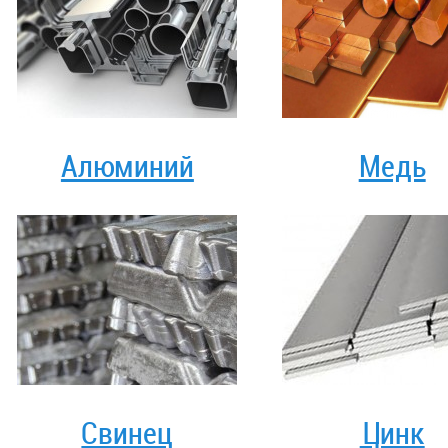
Алюминий
Медь
Свинец
Цинк