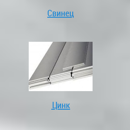
Свинец
Цинк