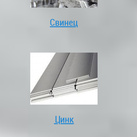
Свинец
Цинк