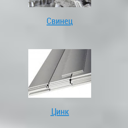
Свинец
Цинк