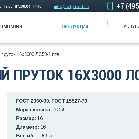
+7 (49
info@metprokat.su
00-18:00
Пт.:
09:00-17:00
КОМПАНИИ
ПРОДУКЦИЯ
УСЛУГ
 пруток 16х3000 ЛС59-1 птв
Й ПРУТОК 16Х3000 ЛС
ГОСТ 2060-90, ГОСТ 15527-70
Марка сплава:
ЛС59-1
Размер:
16
Диаметр:
16
Вес м/п:
1.69 кг.