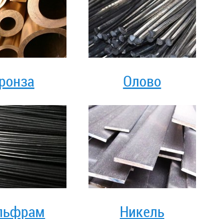
ронза
Олово
льфрам
Никель