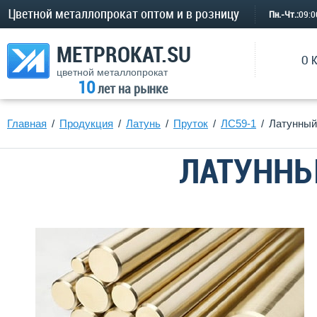
Цветной металлопрокат оптом и в розницу
Пн.-Чт.:
09:
METPROKAT.SU
О 
цветной металлопрокат
10
лет на рынке
Главная
Продукция
Латунь
Пруток
ЛС59-1
Латунный
ЛАТУННЫ