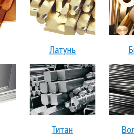
Латунь
Б
Титан
Во