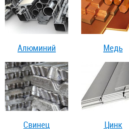
Алюминий
Медь
Свинец
Цинк