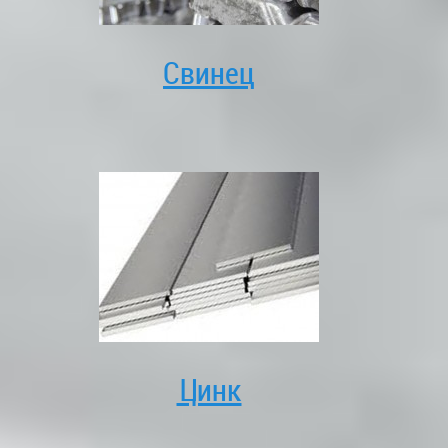
Свинец
Цинк