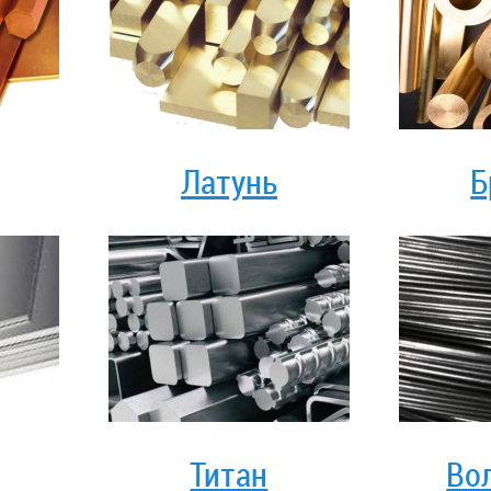
Латунь
Б
Титан
Во