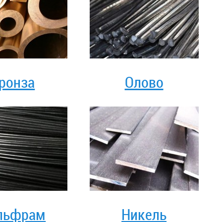
ронза
Олово
льфрам
Никель