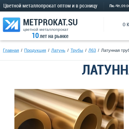
Цветной металлопрокат оптом и в розницу
Пн.-Чт.:
09:
METPROKAT.SU
О 
цветной металлопрокат
10
лет на рынке
Главная
Продукция
Латунь
Трубы
Л63
Латунная тру
ЛАТУНН