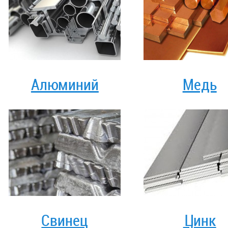
Алюминий
Медь
Свинец
Цинк