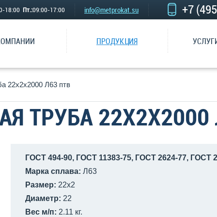
+7 (49
info@metprokat.su
00-18:00
Пт.:
09:00-17:00
КОМПАНИИ
ПРОДУКЦИЯ
УСЛУГ
ба 22х2х2000 Л63 птв
АЯ ТРУБА 22Х2Х2000 
ГОСТ 494-90, ГОСТ 11383-75, ГОСТ 2624-77, ГОСТ 
Марка сплава:
Л63
Размер:
22х2
Диаметр:
22
Вес м/п:
2.11 кг.