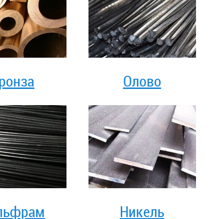
ронза
Олово
льфрам
Никель