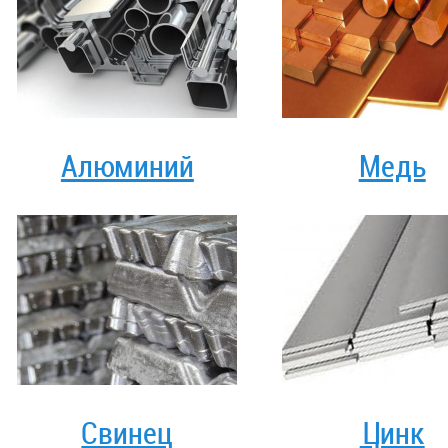
Алюминий
Медь
Свинец
Цинк