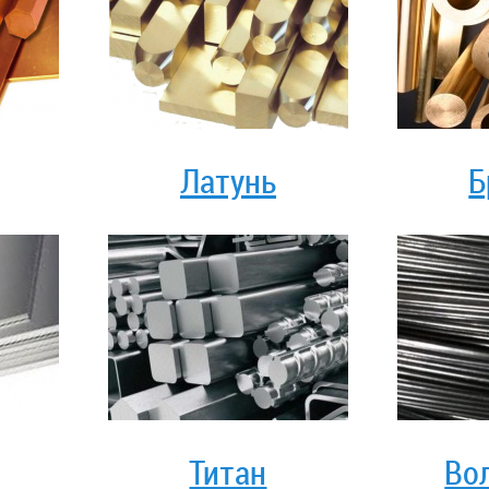
Латунь
Б
Титан
Во