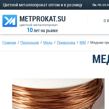
Цветной металлопрокат оптом и в розницу
Пн.-Чт.:
09:
METPROKAT.SU
О 
цветной металлопрокат
10
лет на рынке
Главная
Продукция
Медь
Проволока
ММ
Медная пр
МЕ