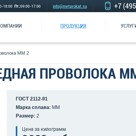
+7 (49
info@metprokat.su
00-18:00
Пт.:
09:00-17:00
КОМПАНИИ
ПРОДУКЦИЯ
УСЛУГ
оволока ММ 2
ЕДНАЯ ПРОВОЛОКА ММ
ГОСТ 2112-91
Марка сплава:
ММ
Размер:
2
Цена за килограмм