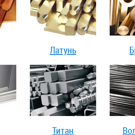
Латунь
Б
Титан
Во