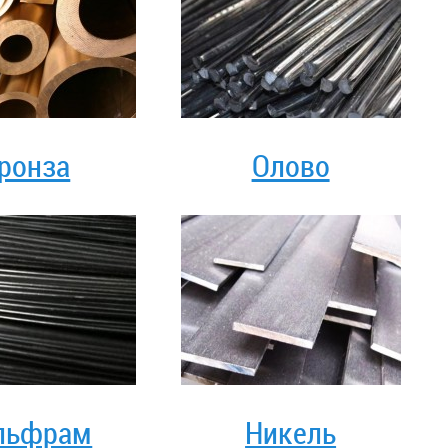
ронза
Олово
льфрам
Никель