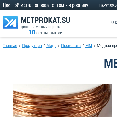
Цветной металлопрокат оптом и в розницу
Пн.-Чт.:
09:
METPROKAT.SU
О 
цветной металлопрокат
10
лет на рынке
Главная
Продукция
Медь
Проволока
ММ
Медная пр
М