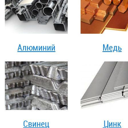
Алюминий
Медь
Свинец
Цинк