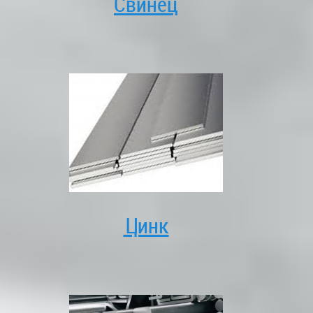
Свинец
Цинк