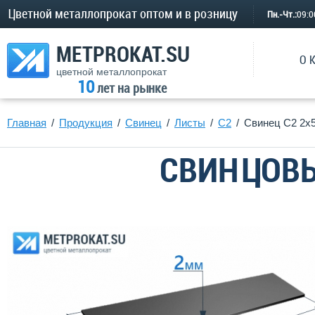
Цветной металлопрокат оптом и в розницу
Пн.-Чт.:
09:
METPROKAT.SU
О 
цветной металлопрокат
10
лет на рынке
Главная
Продукция
Свинец
Листы
С2
Свинец С2 2х
СВИНЦОВЫ