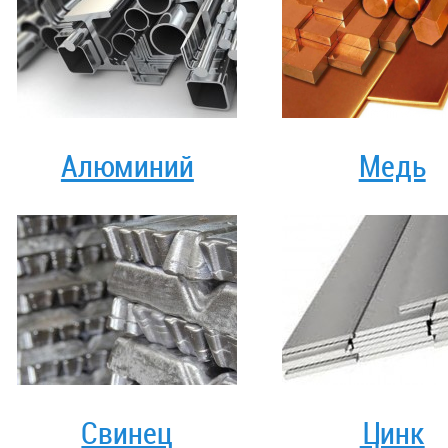
Алюминий
Медь
Свинец
Цинк