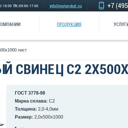
+7 (49
info@metprokat.su
00-18:00
Пт.:
09:00-17:00
КОМПАНИИ
ПРОДУКЦИЯ
УСЛУГ
500х1000 лист
Й СВИНЕЦ С2 2Х500Х
ГОСТ 3778-98
Марка сплава:
С2
Толщина:
2,0-4,0мм
Размер:
2,0х500х1000