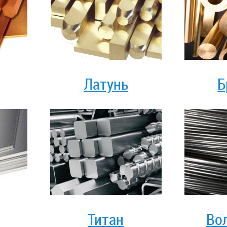
Латунь
Б
Титан
Во