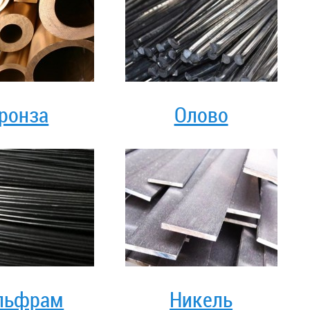
ронза
Олово
льфрам
Никель