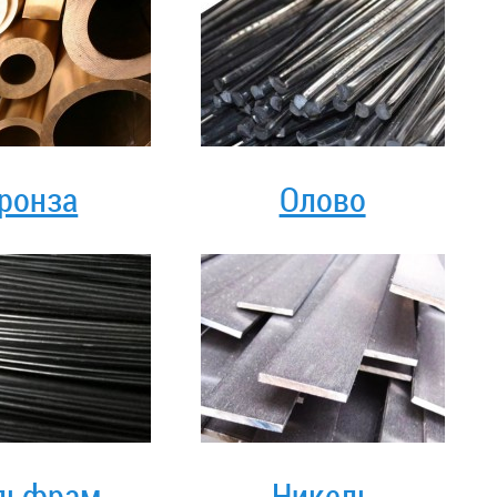
ронза
Олово
льфрам
Никель