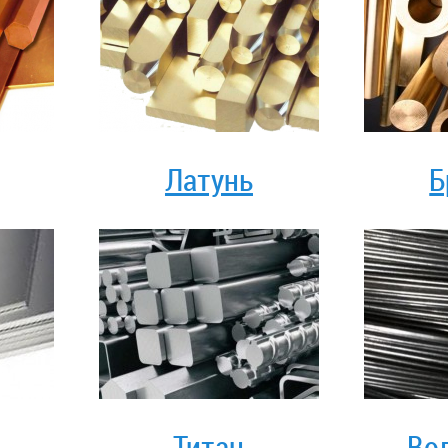
Латунь
Б
Титан
Во