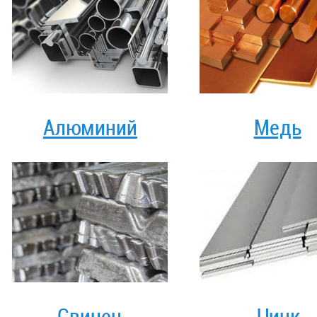
Алюминий
Медь
Свинец
Цинк