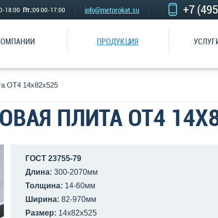
+7 (49
info@metprokat.su
00-18:00
Пт.:
09:00-17:00
КОМПАНИИ
ПРОДУКЦИЯ
УСЛУГ
та ОТ4 14х82х525
ОВАЯ ПЛИТА ОТ4 14Х
ГОСТ 23755-79
Длина:
300-2070мм
Толщина:
14-60мм
Ширина:
82-970мм
Размер:
14х82х525