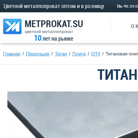
Цветной металлопрокат оптом и в розницу
Пн.-Чт.:
09:
METPROKAT.SU
О 
цветной металлопрокат
10
лет на рынке
Главная
Продукция
Титан
Плита
ОТ4
Титановая пли
ТИТАН