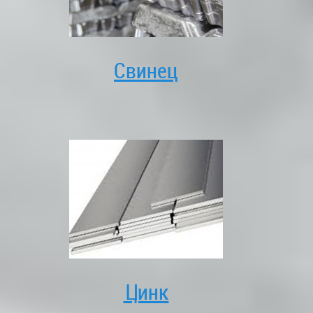
Свинец
Цинк