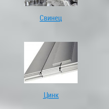
Свинец
Цинк