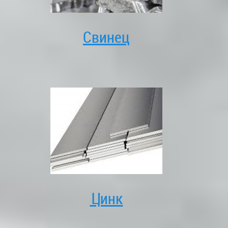
Свинец
Цинк