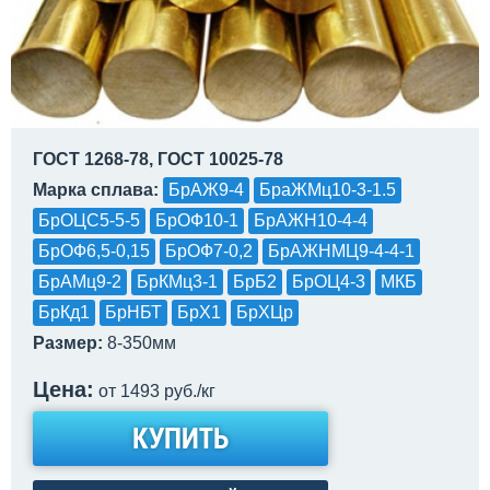
ГОСТ 1268-78, ГОСТ 10025-78
Марка сплава:
БрАЖ9-4
БраЖМц10-3-1.5
БрОЦС5-5-5
БрОФ10-1
БрАЖН10-4-4
БрОФ6,5-0,15
БрОФ7-0,2
БрАЖНМЦ9-4-4-1
БрАМц9-2
БрКМц3-1
БрБ2
БрОЦ4-3
МКБ
БрКд1
БрНБТ
БрХ1
БрХЦр
Размер:
8-350мм
Цена:
от 1493 руб./кг
КУПИТЬ