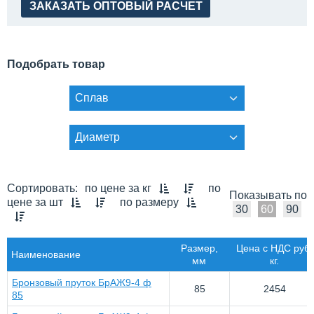
ЗАКАЗАТЬ ОПТОВЫЙ РАСЧЕТ
Подобрать товар
Сплав
Диаметр
Сортировать:
по цене за кг
по
Показывать по
цене за шт
по размеру
30
60
90
Размер,
Цена с НДС руб/
Наименование
мм
кг.
Бронзовый пруток БрАЖ9-4 ф
85
2454
85